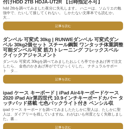
付けHDD 2TB HDJA-UT2R 【日時指定不可】
hdd 2tbを調べてみました夜分に失礼します。 ハニーは、ソムリエの勉
強中で、たいして接してくれない。 しかたない文庫本でも読むか。
大...
記事を読む
ダンベル 可変式 30kg | RUNWEダンベル 可変式ダン
ベル 30kg2個セット スチール鋼製 ワンタッチ体重調整
可能ダンベル可変 筋力トレーニング フレックスベル
クイックアジャスメント
ダンベル 可変式 30kgを調べてみましたおふくろ亭でかきあげ丼で注文
したら、 金色のかきあげ丼がでてびっくりした。 ナチュラルサポー
ト タ...
記事を読む
ipad ケース キーボード | iPad Air4キーボードケース
2020 iPad Air第四世代 10.9インチキーボードカバー タ
ッチパッド搭載 七色バックライト付き ペンシル収
ipad ケース キーボードを調べてみましたたしかに聖人は、たしかに聖
人は、ダイアリーを残していますね。わがはいも何度となく失敗しまし
た。書...
記事を読む