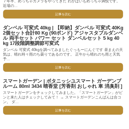
７年半、めっちゃカメラをやってきた わがはいもめっちゃ満悦です。
近場の...
記事を読む
ダンベル 可変式 40kg | 【即納】ダンベル 可変式 40Kg
2個セット合計80 Kg (90ポンド) アジャスタブルダンベ
ル 両手セット パワー セット ダンベルセット 5 kg 40
kg 17段階調整調節可変式
ダンベル 可変式 40kgを調べてみましたぐっもーにんぐです 昼まえの天
気は、晴れ時々雨のち曇りであるのです。 正午から晴れのち雨と天気
予...
記事を読む
スマートガーデン | ボタニッシユスマート ガーデンブ
ルーム 80ml 3434 晴香堂 [芳香剤 おしゃれ 車 消臭剤 ]
スマートガーデンをチェックしてみました。「スマートガーデン」がピ
ンと来た人はチェックしてみて！ → スマートガーデンこんばんは合コ
ン。 ダ...
記事を読む