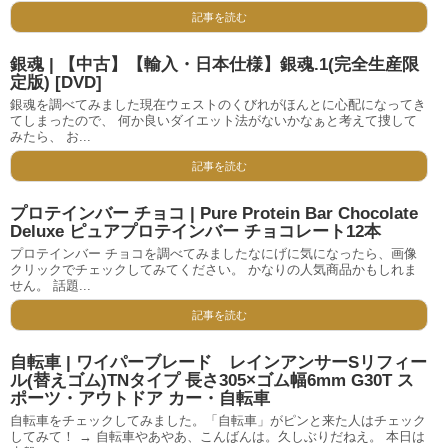
記事を読む
銀魂 | 【中古】【輸入・日本仕様】銀魂.1(完全生産限
定版) [DVD]
銀魂を調べてみました現在ウェストのくびれがほんとに心配になってき
てしまったので、 何か良いダイエット法がないかなぁと考えて捜して
みたら、 お...
記事を読む
プロテインバー チョコ | Pure Protein Bar Chocolate
Deluxe ピュアプロテインバー チョコレート12本
プロテインバー チョコを調べてみましたなにげに気になったら、画像
クリックでチェックしてみてください。 かなりの人気商品かもしれま
せん。 話題...
記事を読む
自転車 | ワイパーブレード レインアンサーSリフィー
ル(替えゴム)TNタイプ 長さ305×ゴム幅6mm G30T ス
ポーツ・アウトドア カー・自転車
自転車をチェックしてみました。「自転車」がピンと来た人はチェック
してみて！ → 自転車やあやあ、こんばんは。久しぶりだねえ。 本日は