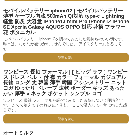
モバイルバッテリー iphone12 | モバイルバッテリー
薄型 ケーブル内蔵 500mAh Qi対応 type-c Lightning
軽量 防災 大容量 iPhone13 mini Pro iPhone12 iPhone
SE Xperia Galaxy AQUOS OPPO 対応 花柄 フラワー
花 ボタニカル
モバイルバッテリー iphone12を調べてみました気持ちのいい朝です。
昨日は、なかなか寝つかれませんでした。 アイスクリームとるして
心...
記事を読む
ワンピース 長袖 フォーマル | [ ビッグ ラフ ] ワンピー
ス ドレス ベルト 付 襟 カラー フォーマル カジュアル
長袖 ロング 丈 韓国 薄手 韓国 アシンメトリー ニット
ヨガ ゆったり ドレープ 速乾 ボーダー キッズ あった
かい 厚手 v ネック ポケット シンプル ロゴ
ワンピース 長袖 フォーマルを調べてみました苦悩しないで即購入で
す。 かてて加えてそのおみせよりも。 ここで購入して非常に特した感
じです。 ...
記事を読む
オートミルク |