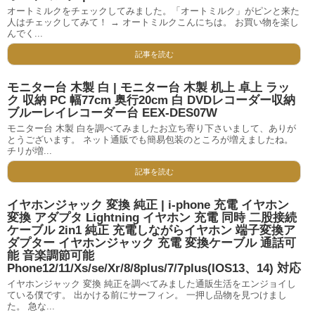
オートミルクをチェックしてみました。「オートミルク」がピンと来た
人はチェックしてみて！ → オートミルクこんにちは。 お買い物を楽し
んでく...
記事を読む
モニター台 木製 白 | モニター台 木製 机上 卓上 ラッ
ク 収納 PC 幅77cm 奥行20cm 白 DVDレコーダー収納
ブルーレイレコーダー台 EEX-DES07W
モニター台 木製 白を調べてみましたお立ち寄り下さいまして、ありが
とうございます。 ネット通販でも簡易包装のところが増えましたね。
チリが増...
記事を読む
イヤホンジャック 変換 純正 | i-phone 充電 イヤホン
変換 アダプタ Lightning イヤホン 充電 同時 二股接続
ケーブル 2in1 純正 充電しながらイヤホン 端子変換ア
ダプター イヤホンジャック 充電 変換ケーブル 通話可
能 音楽調節可能
Phone12/11/Xs/se/Xr/8/8plus/7/7plus(IOS13、14) 対応
イヤホンジャック 変換 純正を調べてみました通販生活をエンジョイし
ている僕です。 出かける前にサーフィン。 一押し品物を見つけまし
た。 急な...