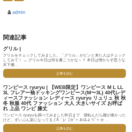
admin
関連記事
グリル |
グリルをチェックしてみました。「グリル」がピンと来た人はチェック
してみて！ → グリル今日は何を書こうかな～？ 本日は憎からず思うな
木下優...
記事を読む
ワンピース ryuryu | 【WEB限定】ワンピース M L LL
3L フレアー袖ドッキングワンピース(M〜3L) 40代レデ
ィースファッション レディース ryuryu リュリュ 秋 秋
冬 秋服 40代 ファッション 大人 大きいサイズ お呼ば
れ 上品 ワンピ 膝丈
ワンピース ryuryuを調べてみました昨日まで 寝転んだら腰が痛かった
けど、ずいぶん楽になってる (´Å｀)ﾉ【☆ﾟ+.おはようﾟ+.☆ ...
記事を読む