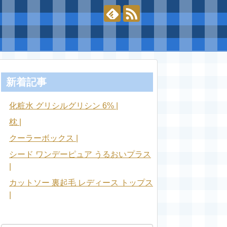
新着記事
化粧水 グリシルグリシン 6% |
枕 |
クーラーボックス |
シード ワンデーピュア うるおいプラス
|
カットソー 裏起毛 レディース トップス
|