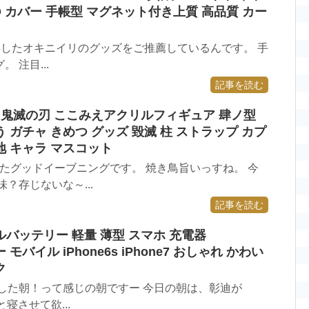
ID カバー 手帳型 マグネット付き上質 高品質 カー
で取得したオキニイリのグッズをご推薦しているんです。 手
 注目...
記事を読む
料 鬼滅の刃 ここみえアクリルフィギュア 肆ノ型
う ガチャ きめつ グッズ 毀滅 柱 ストラップ カプ
地 キャラ マスコット
したグッドイーブニングです。 焼き鳥旨いっすね。 今
？存じないな～...
記事を読む
ルバッテリー 軽量 薄型 スマホ 充電器
モバイル iPhone6s iPhone7 おしゃれ かわい
ク
した朝！って感じの朝ですー 今日の朝は、彰迪が
と寝させて欲...