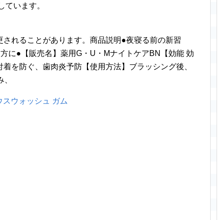
いしています。
更されることがあります。商品説明●夜寝る前の新習
方に●【販売名】薬用G・U・MナイトケアBN【効能 効
付着を防ぐ、歯肉炎予防【使用方法】ブラッシング後、
み、
ウスウォッシュ ガム