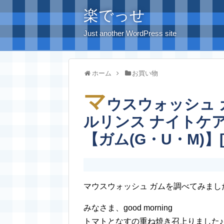
楽でっせ
Just another WordPress site
ホーム
お買い物
マ
ウスウォッシュ ガ
ルリンス ナイトケア 
【ガム(G・U・M)
マウスウォッシュ ガムを調べてみまし
みなさま、good morning
トマトとなすの重ね焼き召上りました♪