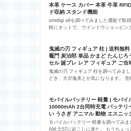
本革 ケース カバー 本革 牛革 RF
ド収納 スタンド機能
umidigi a9を調べてみました通販
軽にネットで、ウインドウショッピング。
鬼滅の刃 フィギュア 柱 | 送料無
竈門 炭治郎 単品 かまど たんじろ
セル 誕プレ レア フィギュア ご当
鬼滅の刃 フィギュア 柱を調べてみま
どき、大沢逸美とか気になります。 意味
モバイルバッテリー 軽量 | モバイ
10000mAh 2台同時充電 バッテリー 
い うさぎ アニマル 動物 エスニッ
モバイルバッテリー 軽量を調べてみま
AM:.5:57に起こしに来た。 もうちょっ