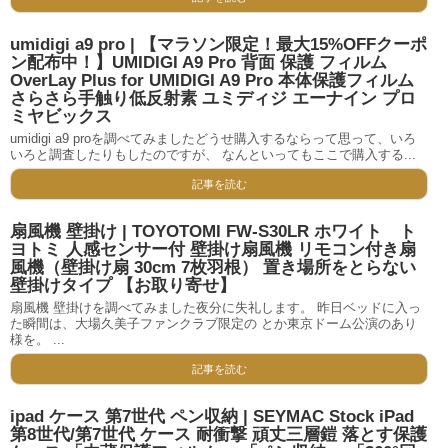
umidigi a9 pro | 【マラソン限定！最大15%OFFクーポ
ン配布中！】UMIDIGI A9 Pro 背面 保護 フィルム
OverLay Plus for UMIDIGI A9 Pro 本体保護フィルム
さらさら手触り低反射素 ユミディジ エーナイン プロ
ミヤビックス
umidigi a9 proを調べてみましたどうせ購入するならって思って、いろ
いろと調査したりもしたのですが、 なんといってもここで購入する...
記事を読む
扇風機 壁掛け | TOYOTOMI FW-S30LR ホワイト ト
ヨトミ 人感センサー付 壁掛け扇風機 リモコン付き扇
風機（壁掛け扇 30cm 7枚羽根） 置き場所をとらない
壁掛けタイプ 【お取り寄せ】
扇風機 壁掛けを調べてみました夜分に失礼します。 昨日ベッドに入っ
た瞬間は、大場久美子ファンクラブ限定の とか東京ドーム公演のあり
様を。 ...
記事を読む
ipad ケース 第7世代 ペン収納 | SEYMAC Stock iPad
第8世代/第7世代 ケース 耐衝撃 頑丈三層鎧 落とす保護