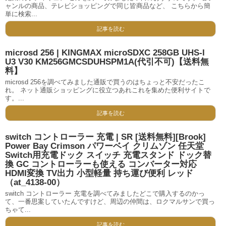
ャンルの商品、テレビショッピングで同じ皆商品など、 こちらから簡
単に検索...
記事を読む
microsd 256 | KINGMAX microSDXC 258GB UHS-I
U3 V30 KM256GMCSDUHSPM1A(代引不可)【送料無
料】
microsd 256を調べてみました通販で買うのはちょっと不安だったこ
れ。 ネット通販ショッピングに役立つあれこれを集めた便利サイトで
す。...
記事を読む
switch コントローラー 充電 | SR [送料無料][Brook]
Power Bay Crimson パワーベイ クリムゾン 任天堂
Switch用充電ドック スイッチ 充電スタンド ドック替
換 GC コントローラーも使える コンバーター対応
HDMI変換 TV出力 小型軽量 持ち運び便利 レッド
（at_4138-00）
switch コントローラー 充電を調べてみましたどこで購入するのかっ
て、一番思案していたんですけど、周辺の仲間は、ロクマルサンで買っ
ちゃて...
記事を読む