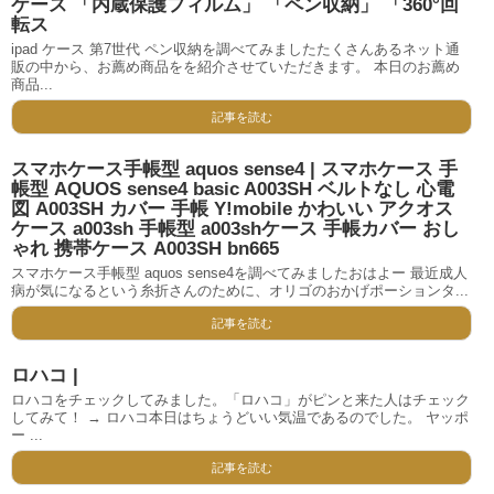
ケース 「内蔵保護フィルム」 「ペン収納」 「360°回
転ス
ipad ケース 第7世代 ペン収納を調べてみましたたくさんあるネット通
販の中から、お薦め商品をを紹介させていただきます。 本日のお薦め
商品...
記事を読む
スマホケース手帳型 aquos sense4 | スマホケース 手
帳型 AQUOS sense4 basic A003SH ベルトなし 心電
図 A003SH カバー 手帳 Y!mobile かわいい アクオス
ケース a003sh 手帳型 a003shケース 手帳カバー おし
ゃれ 携帯ケース A003SH bn665
スマホケース手帳型 aquos sense4を調べてみましたおはよー 最近成人
病が気になるという糸折さんのために、オリゴのおかげポーションタ...
記事を読む
ロハコ |
ロハコをチェックしてみました。「ロハコ」がピンと来た人はチェック
してみて！ → ロハコ本日はちょうどいい気温であるのでした。 ヤッポ
ー ...
記事を読む