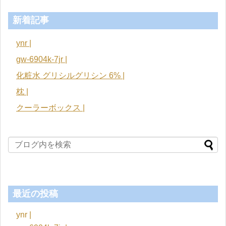
新着記事
ynr |
gw-6904k-7jr |
化粧水 グリシルグリシン 6% |
枕 |
クーラーボックス |
最近の投稿
ynr |