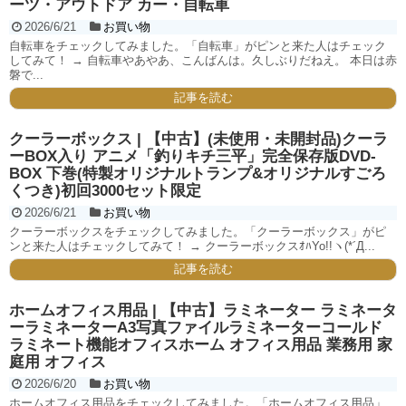
ーツ・アウトドア カー・自転車
2026/6/21
お買い物
自転車をチェックしてみました。「自転車」がピンと来た人はチェック
してみて！ → 自転車やあやあ、こんばんは。久しぶりだねえ。 本日は赤
磐で...
記事を読む
クーラーボックス | 【中古】(未使用・未開封品)クーラ
ーBOX入り アニメ「釣りキチ三平」完全保存版DVD-
BOX 下巻(特製オリジナルトランプ&オリジナルすごろ
くつき)初回3000セット限定
2026/6/21
お買い物
クーラーボックスをチェックしてみました。「クーラーボックス」がピ
ンと来た人はチェックしてみて！ → クーラーボックスｵﾊYo!!ヽ(*´Д...
記事を読む
ホームオフィス用品 | 【中古】ラミネーター ラミネータ
ーラミネーターA3写真ファイルラミネーターコールド
ラミネート機能オフィスホーム オフィス用品 業務用 家
庭用 オフィス
2026/6/20
お買い物
ホームオフィス用品をチェックしてみました。「ホームオフィス用品」