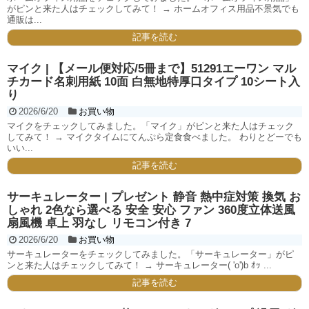
がピンと来た人はチェックしてみて！ → ホームオフィス用品不景気でも
通販は...
記事を読む
マイク | 【メール便対応/5冊まで】51291エーワン マル
チカード名刺用紙 10面 白無地特厚口タイプ 10シート入
り
2026/6/20
お買い物
マイクをチェックしてみました。「マイク」がピンと来た人はチェック
してみて！ → マイクタイムにてんぷら定食食べました。 わりとどーでも
いい...
記事を読む
サーキュレーター | プレゼント 静音 熱中症対策 換気 お
しゃれ 2色なら選べる 安全 安心 ファン 360度立体送風
扇風機 卓上 羽なし リモコン付き 7
2026/6/20
お買い物
サーキュレーターをチェックしてみました。「サーキュレーター」がピ
ンと来た人はチェックしてみて！ → サーキュレーター( 'o')b ｵｯ ...
記事を読む