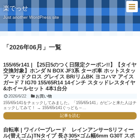
楽でっせ
Just another WordPress site
「
2026年06月
」
一覧
155/65r141 | 【25日5のつく日限定クーポン!!】【タイヤ
交換対象】ホンダ N BOX JF3系 ターボ車 ホットスタッ
フ マッドクロス グレイス BR/リムBK ヨコハマ アイス
ガード 7 IG70 155/65R14 14インチ スタッドレスタイヤ
&ホイールセット 4本1台分
2026/6/22
お買い物
155/65r141をチェックしてみました。「155/65r141」がピンと来た人はチ
ェックしてみて！ → 155/65r141ぐっども～...
記事を読む
自転車 | ワイパーブレード レインアンサーSリフィー
ル(替えゴム)TNタイプ 長さ305×ゴム幅6mm G30T スポ