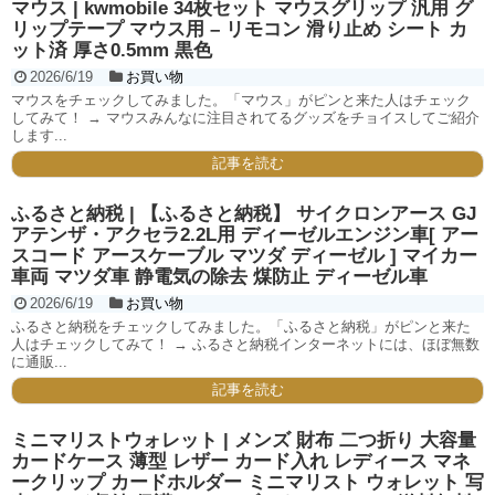
マウス | kwmobile 34枚セット マウスグリップ 汎用 グ
リップテープ マウス用 – リモコン 滑り止め シート カ
ット済 厚さ0.5mm 黒色
2026/6/19
お買い物
マウスをチェックしてみました。「マウス」がピンと来た人はチェック
してみて！ → マウスみんなに注目されてるグッズをチョイスしてご紹介
します...
記事を読む
ふるさと納税 | 【ふるさと納税】 サイクロンアース GJ
アテンザ・アクセラ2.2L用 ディーゼルエンジン車[ アー
スコード アースケーブル マツダ ディーゼル ] マイカー
車両 マツダ車 静電気の除去 煤防止 ディーゼル車
2026/6/19
お買い物
ふるさと納税をチェックしてみました。「ふるさと納税」がピンと来た
人はチェックしてみて！ → ふるさと納税インターネットには、ほぼ無数
に通販...
記事を読む
ミニマリストウォレット | メンズ 財布 二つ折り 大容量
カードケース 薄型 レザー カード入れ レディース マネ
ークリップ カードホルダー ミニマリスト ウォレット 写