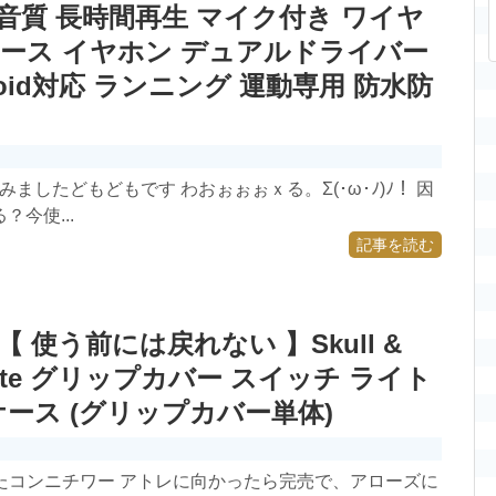
音質 長時間再生 マイク付き ワイヤ
ース イヤホン デュアルドライバー
droid対応 ランニング 運動専用 防水防
ましたどもどもです わおぉぉぉｘる。Σ(･ω･ﾉ)ﾉ！ 因
今使...
記事を読む
 【 使う前には戻れない 】Skull &
h Lite グリップカバー スイッチ ライト
ース (グリップカバー単体)
ましたコンニチワー アトレに向かったら完売で、アローズに