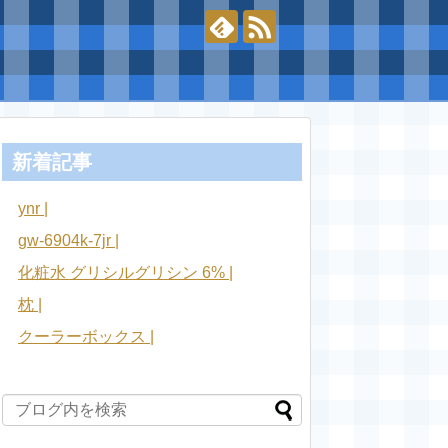
新着記事
ynr |
gw-6904k-7jr |
化粧水 グリシルグリシン 6% |
枕 |
クーラーボックス |