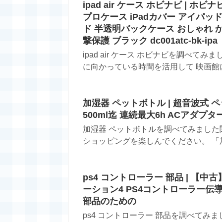
ipad air ケース ホビナビ | ホビナビ i
プロケース iPadカバー アイパ
ド 半透明バックケース おしゃれ か
撃保護 ブラック dc001atc-bk-ipa
ipad air ケース ホビナビを調べ
に向かっている時間を活用して 映画館に向
加湿器 ペットボトル | 超音波式 
500ml迄 連続最大6h ACアダ
加湿器 ペットボトルを調べてみました
ショッピングを楽しんでください。 「加湿
ps4 コントローラー 部品 | 【
ーション4 PS4コントローラー
部品のための
ps4 コントローラー 部品を調べてみ