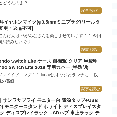
どうなのよ？...
記事を読む
片耳イヤホンマイク(φ3.5mmミニプラグ/リールタ
ル・変更・返品不可]
こんばんは 私がみなさんを楽しませています＾＾ 今回
読みたいです...
記事を読む
tendo Switch Lite ケース 耐衝撃 クリア 半透明
 Switch Lite 2019 専用カバー (半透明)
たグッドイブニング＾＾ todayはオヤジとランチに。 以
葛餅...
記事を読む
 | サンワサプライ モニター台 電源タップ+USB
00) モニタースタンド ホワイト ディスプレイスタ
ク ディスプレイラック USBハブ 卓上ラック テ