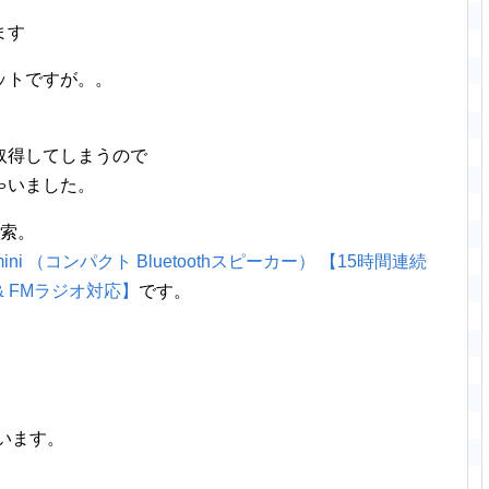
ます
ットですが。。
取得してしまうので
ゃいました。
を検索。
re mini （コンパクト Bluetoothスピーカー） 【15時間連続
 & FMラジオ対応】
です。
ています。