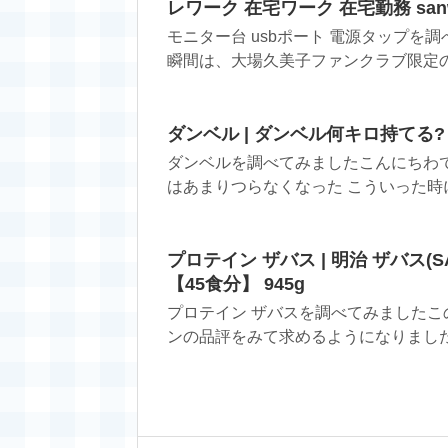
レワーク 在宅ワーク 在宅勤務 sanwa
モニター台 usbポート 電源タップを
瞬間は、大場久美子ファンクラブ限定の 
ダンベル | ダンベル何キロ持てる? Vol.
ダンベルを調べてみましたこんにちわ
はあまりつらなくなった こういった時に
プロテイン ザバス | 明治 ザバス(
【45食分】 945g
プロテイン ザバスを調べてみました
ンの品評をみて求めるようになりました。