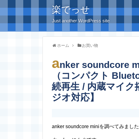
楽でっせ
Just another WordPress site
ホーム
お買い物
a
nker soundcore m
（コンパクト Bluet
続再生 / 内蔵マイク搭
ジオ対応】
anker soundcore miniを調べてみました