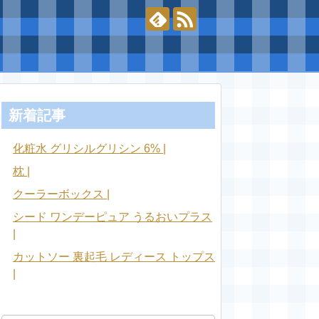
新着記事
化粧水 グリシルグリシン 6% |
枕 |
クーラーボックス |
シード ワンデーピュア うるおいプラス
|
カットソー 裏起毛 レディース トップス
|