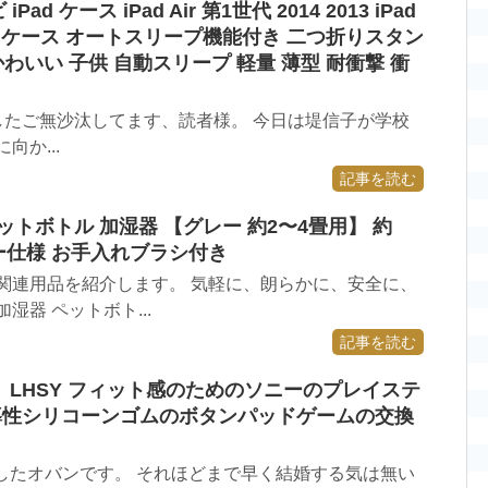
Pad ケース iPad Air 第1世代 2014 2013 iPad
ッドケース オートスリープ機能付き 二つ折りスタン
わいい 子供 自動スリープ 軽量 薄型 耐衝撃 衝
てみましたご無沙汰してます、読者様。 今日は堤信子が学校
か...
記事を読む
ペットボトル 加湿器 【グレー 約2〜4畳用】 約
プター仕様 お手入れブラシ付き
関連用品を紹介します。 気軽に、朗らかに、安全に、
器 ペットボト...
記事を読む
中古】LHSY フィット感のためのソニーのプレイステ
伝導性シリコーンゴムのボタンパッドゲームの交換
ましたオバンです。 それほどまで早く結婚する気は無い