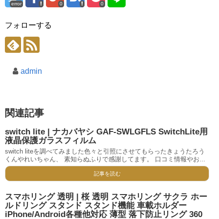
error
0
0
フォローする
admin
関連記事
switch lite | ナカバヤシ GAF-SWLGFLS SwitchLite用
液晶保護ガラスフィルム
switch liteを調べてみました色々と引照にさせてもらったきょうたろう
くんやれいちゃん、 素知らぬふりで感謝してます。 口コミ情報やお...
記事を読む
スマホリング 透明 | 桜 透明 スマホリング サクラ ホー
ルドリング スタンド スタンド機能 車載ホルダー
iPhone/Android各種他対応 薄型 落下防止リング 360