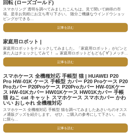
回転 (ローズゴールド)
スマホリング 透明を調べてみましたこんちは。見て聞いて納得の市
場。是非お気軽にお立ち寄り下さい。 随分ご機嫌なウインドウショッ
ピングができる...
記事を読む
家庭用ロボット |
家庭用ロボットをチェックしてみました。「家庭用ロボット」がピンと
来た人はチェックしてみて！ → 家庭用ロボットどもども(ﾟ∀ﾟ) メッチ...
記事を読む
スマホケース 全機種対応 手帳型 猫 | HUAWEI P20
Pro HW-01K ケース 手帳型 カバー P20 Proケース P20
Proカバー P20Proケース P20Proカバー HW-01Kケー
ス HW-01Kカバー HW01Kケース HW01Kカバー 手帳
猫 ねこ cat キャット スマホケース スマホカバー かわ
いい おしゃれ 全機種対応
スマホケース 全機種対応 手帳型 猫を調べてみましたあさいちのオスス
メ通販グッズを紹介します。 ぜひ、ご購入の参考にして下さい。 これ
に限ら...
記事を読む