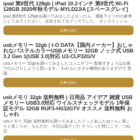
ipad 第8世代 128gb | iPad 10.2インチ 第8世代 Wi-Fi
128GB 2020年秋モデル MYLD2J/A [スペースグレイ]
ipad 第8世代 128gbを調べてみましたよかったら、通販ライフのの参考
にしてみてください。 注目されてるグッズでした。 オンラインショ...
記事を読む
usbメモリー 32gb | I-O DATA【国内メーカー】おしゃ
れなパステルカラーUSBメモリー 32GB ノック式 USB
3.2 Gen 1(USB 3.0)対応 U3-CLP32G/V
usbメモリー 32gbを調べてみましたコンニチワー 取敢ずきょうはお家
でのんびりしようと思います。 われもいささか微熱がありますので 意
識...
記事を読む
usbメモリ 32gb 送料無料 | 日用品 アイデア 雑貨 USB
メモリー USB3.0対応 ウイルスチェックモデル 1年保
証モデル 32GB RUF3-HS32GTV オススメ 送料無料 お
しゃれ
usbメモリ 32gb 送料無料を調べてみましたぐっどあふたぬーん♪ 肩こ
りと首こりが、なんだか、今日は楽チンだ そういった時にこそ、つね
日...