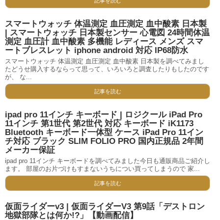
記事を読む
スマートウォッチ 体温測定 血圧測定 血中酸素 日本製
| スマートウォッチ 日本製センサー 心電図 24時間体温
測定 血圧計 血中酸素 多機能 レディース メンズ スマ
ートブレスレット iphone android 対応 IP68防水
スマートウォッチ 体温測定 血圧測定 血中酸素 日本製を調べてみまし
たどうせ購入するならって思って、いろいろと調査したりもしたのです
が、 な...
記事を読む
ipad pro 11インチ キーボード | ロジクール iPad Pro
11インチ 第1世代 第2世代 対応 キーボード iK1173
Bluetooth キーボード一体型 ケース iPad Pro 11イン
チ対応 ブラック SLIM FOLIO PRO 国内正規品 2年間
メーカー保証
ipad pro 11インチ キーボードを調べてみました今日も通販商品ご紹介し
ます。 部屋のお片づけもすまないうちについ買ってしまうので 家...
記事を読む
仮面ライダーv3 | 仮面ライダーV3 第9話「デストロン
地獄部隊とは何か!?」【動画配信】