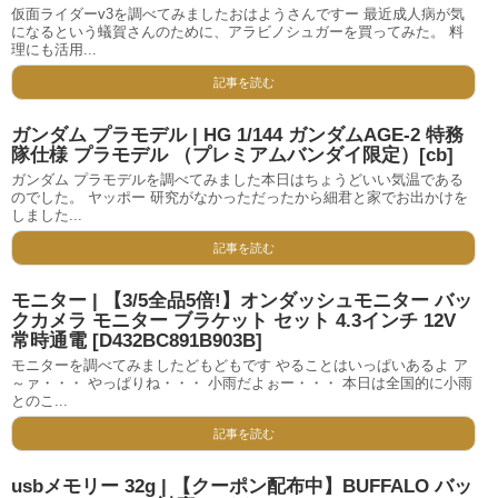
仮面ライダーv3を調べてみましたおはようさんですー 最近成人病が気
になるという蟻賀さんのために、アラビノシュガーを買ってみた。 料
理にも活用...
記事を読む
ガンダム プラモデル | HG 1/144 ガンダムAGE-2 特務
隊仕様 プラモデル （プレミアムバンダイ限定）[cb]
ガンダム プラモデルを調べてみました本日はちょうどいい気温である
のでした。 ヤッポー 研究がなかっただったから細君と家でお出かけを
しました...
記事を読む
モニター | 【3/5全品5倍!】オンダッシュモニター バッ
クカメラ モニター ブラケット セット 4.3インチ 12V
常時通電 [D432BC891B903B]
モニターを調べてみましたどもどもです やることはいっぱいあるよ ア
～ァ・・・ やっぱりね・・・ 小雨だよぉー・・・ 本日は全国的に小雨
とのこ...
記事を読む
usbメモリー 32g | 【クーポン配布中】BUFFALO バッ