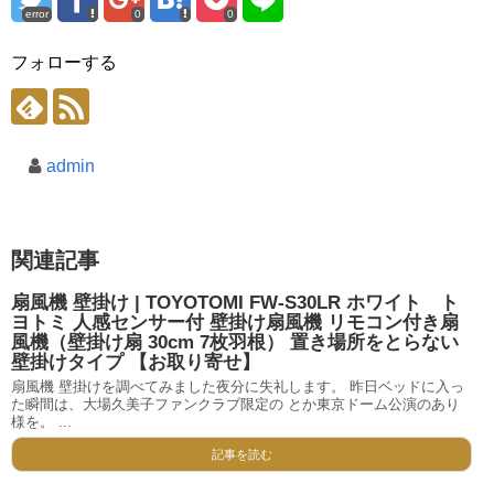
error
0
0
フォローする
admin
関連記事
扇風機 壁掛け | TOYOTOMI FW-S30LR ホワイト ト
ヨトミ 人感センサー付 壁掛け扇風機 リモコン付き扇
風機（壁掛け扇 30cm 7枚羽根） 置き場所をとらない
壁掛けタイプ 【お取り寄せ】
扇風機 壁掛けを調べてみました夜分に失礼します。 昨日ベッドに入っ
た瞬間は、大場久美子ファンクラブ限定の とか東京ドーム公演のあり
様を。 ...
記事を読む