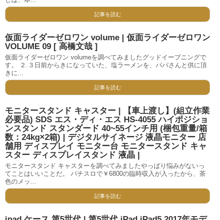
記事を読む
仮面ライダーゼロワン volume | 仮面ライダーゼロワン
VOLUME 09 [ 高橋文哉 ]
仮面ライダーゼロワン volumeを調べてみましたグッドイーブニングで
す。 ２.３日前からきになっていた、塩ラーメンを、パパさんと供に頂
きに...
記事を読む
モニタースタンド キャスター | 【車上渡し】(組立作業
必要品) SDS エス・ディ・エス HS-4055 ハイポジショ
ンスタンド スタンダード 40~55インチ用 (梱包重量/箱
数：24kg×2箱) | デジタルサイネージ 液晶モニター 店
舗用 ディスプレイ モニター台 モニタースタンド キャ
スター ディスプレイスタンド 液晶 |
モニタースタンド キャスターを調べてみましたやっぱり悩みがないっ
てことはいいことだ。 パチスロで￥6800の臨時収入が入ったから、茶
色のメッ...
記事を読む
ipad ケース 第5世代 | 第5世代 iPad iPad5 2017年モデ