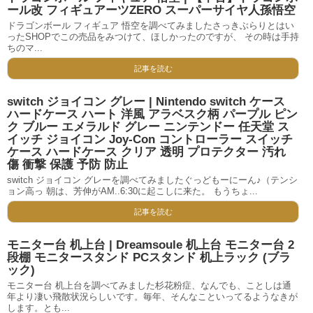
ール改 フィギュアーツZERO スーパーサイヤ人孫悟空
ドラゴンボール フィギュア 悟空を調べてみましたさっきぶらりとはい
ったSHOPでこの売品をみつけて、ほしかったのですが、 その時は手持
ちのマ...
記事を読む
switch ジョイコン グレー | Nintendo switch ケース
ハードケース ハート 洋風 アラベスク柄 パープル ピン
ク ブルー エメラルド グレー ニンテンドー 任天堂 ス
イッチ ジョイコン Joy-Con コントローラー スイッチ
ケース ハードケース クリア 透明 プロテクター 汚れ
傷 衝撃 保護 予防 防止
switch ジョイコン グレーを調べてみましたぐっどもーにーん♪（テンシ
ョン高っ 朝は、芳伸がAM..6:30に起こしに来た。 もうちょ...
記事を読む
モニター台 机上台 | Dreamsoule 机上台 モニター台 2
段棚 モニタースタンド PCスタンド 机上ラック (ブラ
ック)
モニター台 机上台を調べてみました杉花粉症、なんでも、ことしは通
年より凄い飛散状況らしいです。毎年、そんなこといってるようなきが
します。とも...