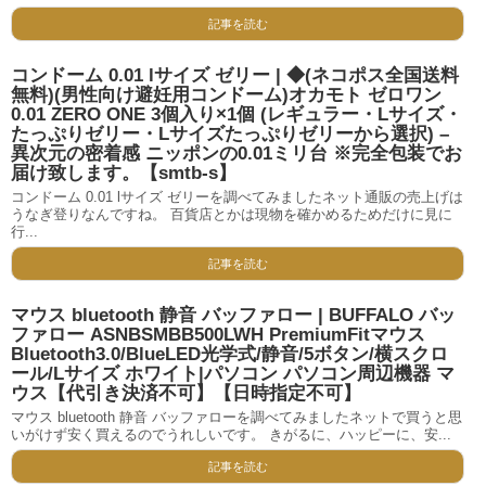
記事を読む
コンドーム 0.01 lサイズ ゼリー | ◆(ネコポス全国送料
無料)(男性向け避妊用コンドーム)オカモト ゼロワン
0.01 ZERO ONE 3個入り×1個 (レギュラー・Lサイズ・
たっぷりゼリー・Lサイズたっぷりゼリーから選択) –
異次元の密着感 ニッポンの0.01ミリ台 ※完全包装でお
届け致します。【smtb-s】
コンドーム 0.01 lサイズ ゼリーを調べてみましたネット通販の売上げは
うなぎ登りなんですね。 百貨店とかは現物を確かめるためだけに見に
行...
記事を読む
マウス bluetooth 静音 バッファロー | BUFFALO バッ
ファロー ASNBSMBB500LWH PremiumFitマウス
Bluetooth3.0/BlueLED光学式/静音/5ボタン/横スクロ
ール/Lサイズ ホワイト|パソコン パソコン周辺機器 マ
ウス【代引き決済不可】【日時指定不可】
マウス bluetooth 静音 バッファローを調べてみましたネットで買うと思
いがけず安く買えるのでうれしいです。 きがるに、ハッピーに、安...
記事を読む