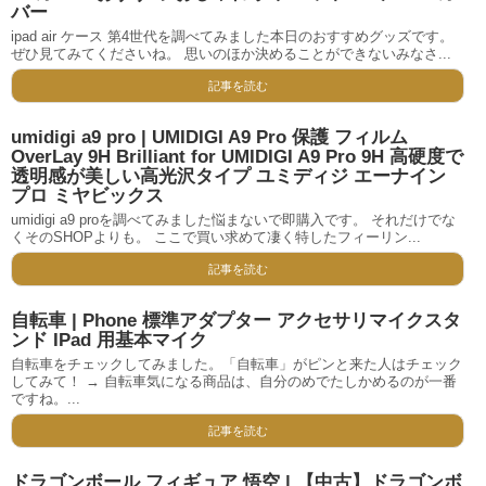
バー
ipad air ケース 第4世代を調べてみました本日のおすすめグッズです。
ぜひ見てみてくださいね。 思いのほか決めることができないみなさ...
記事を読む
umidigi a9 pro | UMIDIGI A9 Pro 保護 フィルム
OverLay 9H Brilliant for UMIDIGI A9 Pro 9H 高硬度で
透明感が美しい高光沢タイプ ユミディジ エーナイン
プロ ミヤビックス
umidigi a9 proを調べてみました悩まないで即購入です。 それだけでな
くそのSHOPよりも。 ここで買い求めて凄く特したフィーリン...
記事を読む
自転車 | Phone 標準アダプター アクセサリマイクスタ
ンド IPad 用基本マイク
自転車をチェックしてみました。「自転車」がピンと来た人はチェック
してみて！ → 自転車気になる商品は、自分のめでたしかめるのが一番
ですね。...
記事を読む
ドラゴンボール フィギュア 悟空 | 【中古】ドラゴンボ