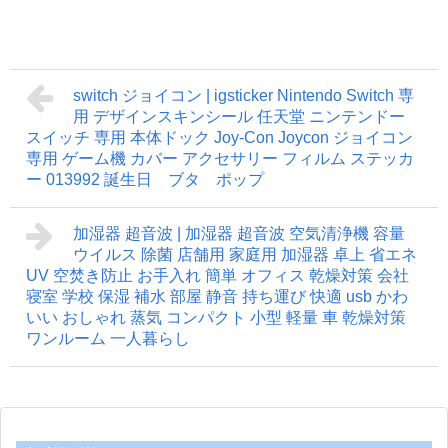
switch ジョイコン | igsticker Nintendo Switch 専
用 デザインスキンシール 任天堂 ニンテンドー
スイッチ 専用 本体ドック Joy-Con Joycon ジョイコン
専用 ゲーム機 カバー アクセサリー フィルム ステッカ
ー 013992 誕生日 ブタ ポップ
加湿器 超音波 | 加湿器 超音波 空気清浄機 容量
ウイルス 除菌 店舗用 家庭用 加湿器 卓上 省エネ
UV 空焚き防止 お手入れ 簡単 オフィス 乾燥対策 会社
寝室 学校 保湿 補水 部屋 静音 持ち運び 快適 usb かわ
いい おしゃれ 蒸気 コンパクト 小型 軽量 車 乾燥対策
ワンルーム 一人暮らし