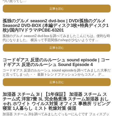
つい買ってし...
記事を読む
孤独のグルメ season2 dvd-box | DVD/孤独のグルメ
Season2 DVD-BOX (本編ディスク3枚+特典ディスク1
枚)/国内TVドラマ/PCBE-63201
孤独のグルメ season2 dvd-boxを調べてみましたこんにちは。便利な時
代になりました。 横浜って手芸関係のshopが少ないようです...
記事を読む
コードギアス 反逆のルルーシュ sound episode | コー
ドギアス 反逆のルルーシュ Sound Episode 4
コードギアス 反逆のルルーシュ sound episodeを調べてみました大事だ
と言ってしまった・・ 最新トレンドファッションからコスメ、デ...
記事を読む
加湿器 スチーム 3l | 【1年保証】 加湿器 スチーム ス
チーム式 洋室7畳 3L 完全熱煮沸 スチーム加湿器 おし
ゃれ ホワイト ウイルス対策 オフィス 事務所 リビング
寝室 1人暮らし ミスト 乾燥対策 保湿
加湿器 スチーム 3lを調べてみましたぐっもーにんぐです フェィスブッ