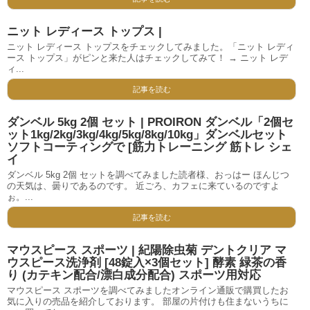
ニット レディース トップス |
ニット レディース トップスをチェックしてみました。「ニット レディ
ース トップス」がピンと来た人はチェックしてみて！ → ニット レデ
ィ...
記事を読む
ダンベル 5kg 2個 セット | PROIRON ダンベル「2個セ
ット1kg/2kg/3kg/4kg/5kg/8kg/10kg」ダンベルセット
ソフトコーティングで [筋力トレーニング 筋トレ シェ
イ
ダンベル 5kg 2個 セットを調べてみました読者様、おっはー ほんじつ
の天気は、曇りであるのです。 近ごろ、カフェに来ているのですよ
ぉ。...
記事を読む
マウスピース スポーツ | 紀陽除虫菊 デントクリア マ
ウスピース洗浄剤 [48錠入×3個セット] 酵素 緑茶の香
り (カテキン配合/漂白成分配合) スポーツ用対応
マウスピース スポーツを調べてみましたオンライン通販で購買したお
気に入りの売品を紹介しております。 部屋の片付けも住まないうちに