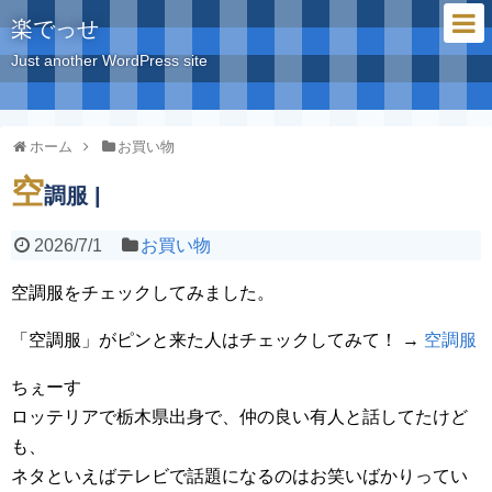
楽でっせ
Just another WordPress site
ホーム
お買い物
空
調服 |
2026/7/1
お買い物
空調服をチェックしてみました。
「空調服」がピンと来た人はチェックしてみて！ →
空調服
ちぇーす
ロッテリアで栃木県出身で、仲の良い有人と話してたけど
も、
ネタといえばテレビで話題になるのはお笑いばかりってい