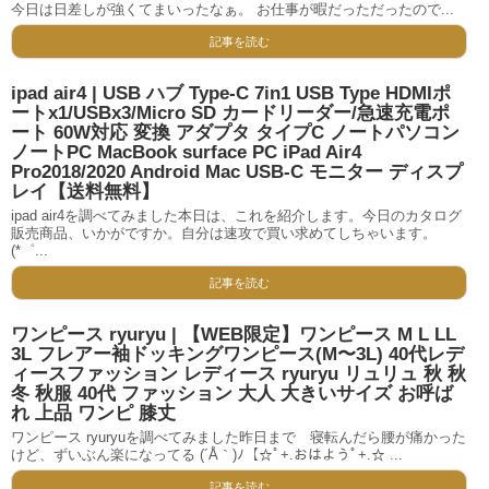
今日は日差しが強くてまいったなぁ。 お仕事が暇だっただったので...
記事を読む
ipad air4 | USB ハブ Type-C 7in1 USB Type HDMIポ
ートx1/USBx3/Micro SD カードリーダー/急速充電ポ
ート 60W対応 変換 アダプタ タイプC ノートパソコン
ノートPC MacBook surface PC iPad Air4
Pro2018/2020 Android Mac USB-C モニター ディスプ
レイ【送料無料】
ipad air4を調べてみました本日は、これを紹介します。今日のカタログ
販売商品、いかがですか。自分は速攻で買い求めてしちゃいます。
(*゜...
記事を読む
ワンピース ryuryu | 【WEB限定】ワンピース M L LL
3L フレアー袖ドッキングワンピース(M〜3L) 40代レデ
ィースファッション レディース ryuryu リュリュ 秋 秋
冬 秋服 40代 ファッション 大人 大きいサイズ お呼ば
れ 上品 ワンピ 膝丈
ワンピース ryuryuを調べてみました昨日まで 寝転んだら腰が痛かった
けど、ずいぶん楽になってる (´Å｀)ﾉ【☆ﾟ+.おはようﾟ+.☆ ...
記事を読む